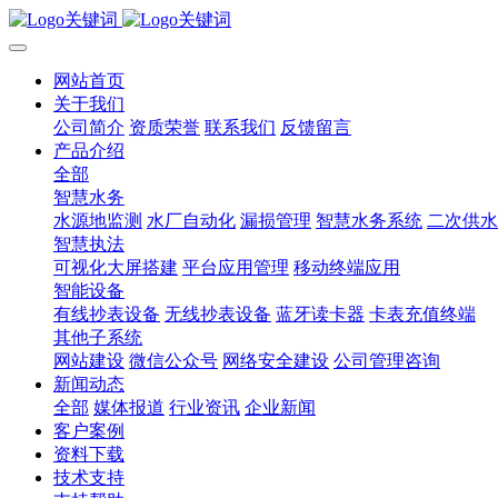
网站首页
关于我们
公司简介
资质荣誉
联系我们
反馈留言
产品介绍
全部
智慧水务
水源地监测
水厂自动化
漏损管理
智慧水务系统
二次供水
智慧执法
可视化大屏搭建
平台应用管理
移动终端应用
智能设备
有线抄表设备
无线抄表设备
蓝牙读卡器
卡表充值终端
其他子系统
网站建设
微信公众号
网络安全建设
公司管理咨询
新闻动态
全部
媒体报道
行业资讯
企业新闻
客户案例
资料下载
技术支持