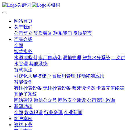
网站首页
关于我们
公司简介
资质荣誉
联系我们
反馈留言
产品介绍
全部
智慧水务
水源地监测
水厂自动化
漏损管理
智慧水务系统
二次供
水管理
其他系统
智慧执法
可视化大屏搭建
平台应用管理
移动终端应用
智能设备
有线抄表设备
无线抄表设备
蓝牙读卡器
卡表充值终端
其他子系统
网站建设
微信公众号
网络安全建设
公司管理咨询
新闻动态
全部
媒体报道
行业资讯
企业新闻
客户案例
资料下载