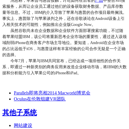
消息称，苹果曾与惠普接触，讨论如何在后者的
产品
中整合Siri搜
索服务，从而让企业员工通过他们的设备获取财务数据、产品库存数
量等信息。不过，IBM的介入导致了苹果与惠普的合作项目最终搁浅。
事实上，惠普除了与苹果谈判之外，还在谷歌谈论在Android设备上引
入相关技术的可能性，例如推出企业版Google Now。
虽然谷歌尚未在企业数据和企业软件方面部署搜索功能，不过随
着苹果结盟IBM，该公司将重新思考企业市场的重要性，通过进入该领
域削弱iPhone在商务客户市场主导地位。要知道，Android在企业市场
的占比远低于iOS，与惠普这样有丰富经验的公司合作无疑是一个正确
的选择。
今年7月，苹果与IBM共同宣布，已经达成一项排他性的合作关
系，即通过一种新类别的商务应用来改造企业移动市场，将IBM的大数
据和分析能力引入苹果公司的iPhone和iPad。
Parallels即将亮相2014 Macworld博览会
Oculus在伦敦组建VR团队
其他子系统
网站建设