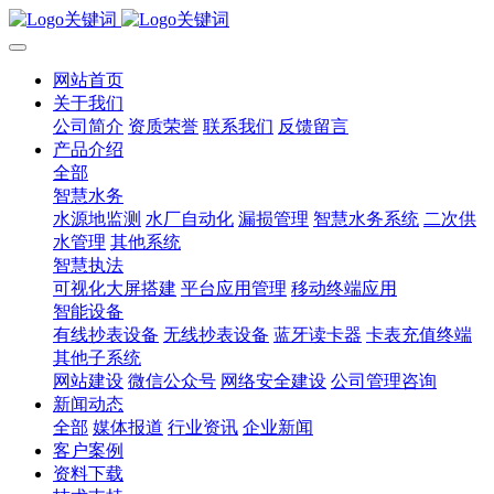
网站首页
关于我们
公司简介
资质荣誉
联系我们
反馈留言
产品介绍
全部
智慧水务
水源地监测
水厂自动化
漏损管理
智慧水务系统
二次供
水管理
其他系统
智慧执法
可视化大屏搭建
平台应用管理
移动终端应用
智能设备
有线抄表设备
无线抄表设备
蓝牙读卡器
卡表充值终端
其他子系统
网站建设
微信公众号
网络安全建设
公司管理咨询
新闻动态
全部
媒体报道
行业资讯
企业新闻
客户案例
资料下载