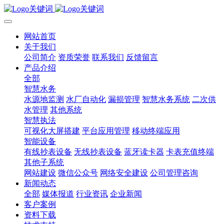
网站首页
关于我们
公司简介
资质荣誉
联系我们
反馈留言
产品介绍
全部
智慧水务
水源地监测
水厂自动化
漏损管理
智慧水务系统
二次供
水管理
其他系统
智慧执法
可视化大屏搭建
平台应用管理
移动终端应用
智能设备
有线抄表设备
无线抄表设备
蓝牙读卡器
卡表充值终端
其他子系统
网站建设
微信公众号
网络安全建设
公司管理咨询
新闻动态
全部
媒体报道
行业资讯
企业新闻
客户案例
资料下载